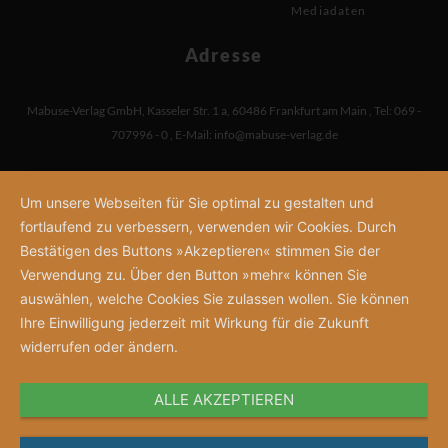
Mediadaten
Adresse
Mabuse-Verlag GmbH
,
Kasseler Str. 1 a
,
60486 Frankfurt am Main
,
Tel: 069 -
707996 - 0
,
E-Mail:
info@mabuse-verlag.de
Um unsere Webseiten für Sie optimal zu gestalten und
fortlaufend zu verbessern, verwenden wir Cookies. Durch
Bestätigen des Buttons »Akzeptieren« stimmen Sie der
Verwendung zu. Über den Button »mehr« können Sie
auswählen, welche Cookies Sie zulassen wollen. Sie können
Ihre Einwilligung jederzeit mit Wirkung für die Zukunft
widerrufen oder ändern.
ALLE AKZEPTIEREN