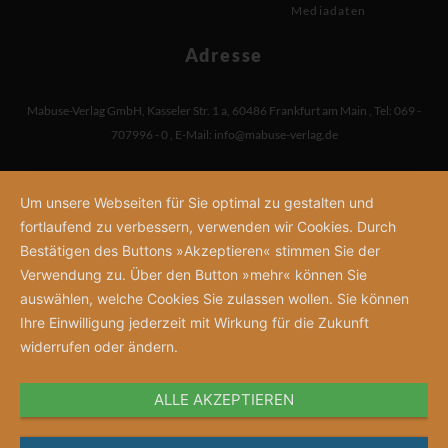
Mediadaten
Adresse
Mabuse-Verlag GmbH
,
Kasseler Str. 1 a
,
60486 Frankfurt am Main
,
Tel: 069 -
707996 - 0
,
E-Mail:
info@mabuse-verlag.de
Um unsere Webseiten für Sie optimal zu gestalten und
fortlaufend zu verbessern, verwenden wir Cookies. Durch
Bestätigen des Buttons »Akzeptieren« stimmen Sie der
Verwendung zu. Über den Button »mehr« können Sie
auswählen, welche Cookies Sie zulassen wollen. Sie können
Ihre Einwilligung jederzeit mit Wirkung für die Zukunft
widerrufen oder ändern.
ALLE AKZEPTIEREN