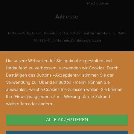
Mediadaten
Adresse
Mabuse-Verlag GmbH
,
Kasseler Str. 1 a
,
60486 Frankfurt am Main
,
Tel: 069 -
707996 - 0
,
E-Mail:
info@mabuse-verlag.de
Um unsere Webseiten für Sie optimal zu gestalten und
fortlaufend zu verbessern, verwenden wir Cookies. Durch
Bestätigen des Buttons »Akzeptieren« stimmen Sie der
Verwendung zu. Über den Button »mehr« können Sie
auswählen, welche Cookies Sie zulassen wollen. Sie können
Ihre Einwilligung jederzeit mit Wirkung für die Zukunft
widerrufen oder ändern.
ALLE AKZEPTIEREN