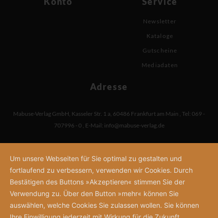
Konto
Service
Newsletter
Kataloge
Gutscheine
Mediadaten
Adresse
Mabuse-Verlag GmbH
,
Kasseler Str. 1 a
,
60486 Frankfurt am Main
,
Tel: 069 -
707996 - 0
,
E-Mail:
info@mabuse-verlag.de
Um unsere Webseiten für Sie optimal zu gestalten und
fortlaufend zu verbessern, verwenden wir Cookies. Durch
Bestätigen des Buttons »Akzeptieren« stimmen Sie der
Verwendung zu. Über den Button »mehr« können Sie
auswählen, welche Cookies Sie zulassen wollen. Sie können
Ihre Einwilligung jederzeit mit Wirkung für die Zukunft