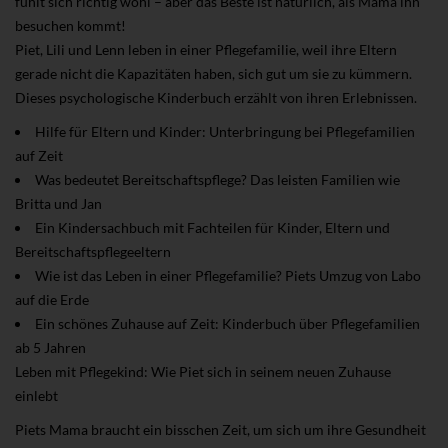
fühlt sich richtig wohl – aber das Beste ist natürlich, als Mama ihn
besuchen kommt!
Piet, Lili und Lenn leben in einer Pflegefamilie, weil ihre Eltern
gerade nicht die Kapazitäten haben, sich gut um sie zu kümmern.
Dieses psychologische Kinderbuch erzählt von ihren Erlebnissen.
Hilfe für Eltern und Kinder: Unterbringung bei Pflegefamilien
auf Zeit
Was bedeutet Bereitschaftspflege? Das leisten Familien wie
Britta und Jan
Ein Kindersachbuch mit Fachteilen für Kinder, Eltern und
Bereitschaftspflegeeltern
Wie ist das Leben in einer Pflegefamilie? Piets Umzug von Labo
auf die Erde
Ein schönes Zuhause auf Zeit: Kinderbuch über Pflegefamilien
ab 5 Jahren
Leben mit Pflegekind: Wie Piet sich in seinem neuen Zuhause
einlebt
Piets Mama braucht ein bisschen Zeit, um sich um ihre Gesundheit