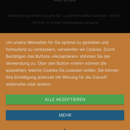
Mabuse-Verlag GmbH
,
Kasseler Str. 1 a
,
60486 Frankfurt am Main
,
Tel: 069 -
707996 - 0
,
E-Mail:
info@mabuse-verlag.de
Um unsere Webseiten für Sie optimal zu gestalten und
fortlaufend zu verbessern, verwenden wir Cookies. Durch
Bestätigen des Buttons »Akzeptieren« stimmen Sie der
Verwendung zu. Über den Button »mehr« können Sie
auswählen, welche Cookies Sie zulassen wollen. Sie können
Ihre Einwilligung jederzeit mit Wirkung für die Zukunft
widerrufen oder ändern.
ALLE AKZEPTIEREN
MEHR