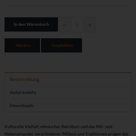
In den Warenkorb
Merken
Empfehlen
Beschreibung
Autoreninfo
Downloads
Kulturelle Vielfalt, ethnischer Reichtum und das Mit- und
Nebeneinander verschiedener Milieus und Traditionen prägen das