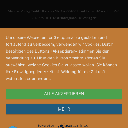
Mabuse-Verlag GmbH
,
Kasseler Str. 1 a
,
60486 Frankfurt am Main
,
Tel: 069 -
707996 - 0
,
E-Mail:
info@mabuse-verlag.de
Um unsere Webseiten für Sie optimal zu gestalten und
fortlaufend zu verbessern, verwenden wir Cookies. Durch
Bestätigen des Buttons »Akzeptieren« stimmen Sie der
Verwendung zu. Über den Button »mehr« können Sie
auswählen, welche Cookies Sie zulassen wollen. Sie können
Ihre Einwilligung jederzeit mit Wirkung für die Zukunft
widerrufen oder ändern.
ALLE AKZEPTIEREN
MEHR
Powered by