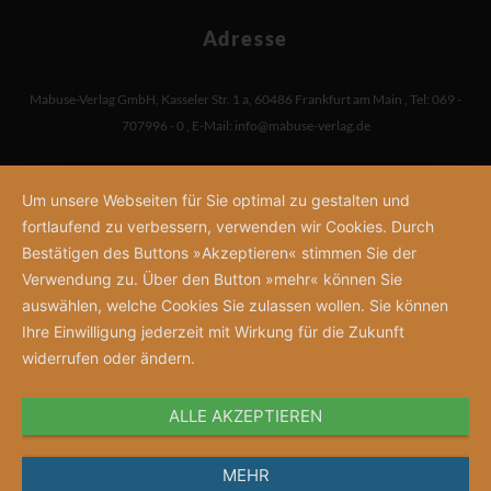
Adresse
Mabuse-Verlag GmbH
,
Kasseler Str. 1 a
,
60486 Frankfurt am Main
,
Tel: 069 -
707996 - 0
,
E-Mail:
info@mabuse-verlag.de
Um unsere Webseiten für Sie optimal zu gestalten und
fortlaufend zu verbessern, verwenden wir Cookies. Durch
Bestätigen des Buttons »Akzeptieren« stimmen Sie der
Verwendung zu. Über den Button »mehr« können Sie
auswählen, welche Cookies Sie zulassen wollen. Sie können
Ihre Einwilligung jederzeit mit Wirkung für die Zukunft
widerrufen oder ändern.
ALLE AKZEPTIEREN
MEHR