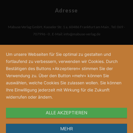
Adresse
Mabuse-Verlag GmbH
,
Kasseler Str. 1 a
,
60486 Frankfurt am Main
,
Tel: 069 -
707996 - 0
,
E-Mail:
info@mabuse-verlag.de
Um unsere Webseiten für Sie optimal zu gestalten und
fortlaufend zu verbessern, verwenden wir Cookies. Durch
Bestätigen des Buttons »Akzeptieren« stimmen Sie der
Verwendung zu. Über den Button »mehr« können Sie
auswählen, welche Cookies Sie zulassen wollen. Sie können
Ihre Einwilligung jederzeit mit Wirkung für die Zukunft
widerrufen oder ändern.
ALLE AKZEPTIEREN
MEHR