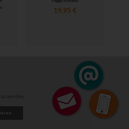
er
Peggy Elfmann
en
19,95 €
 zu werden.
ieren