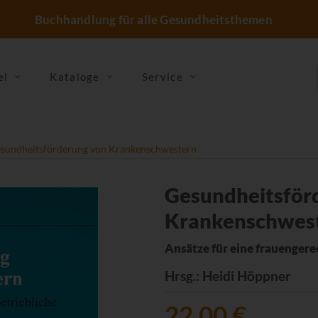
Buchhandlung für alle Gesundheitsthemen
el
Kataloge
Service
sundheitsförderung von Krankenschwestern
Gesundheitsför
Krankenschwes
Ansätze für eine frauengere
Hrsg.
: Heidi Höppner
22,00 €