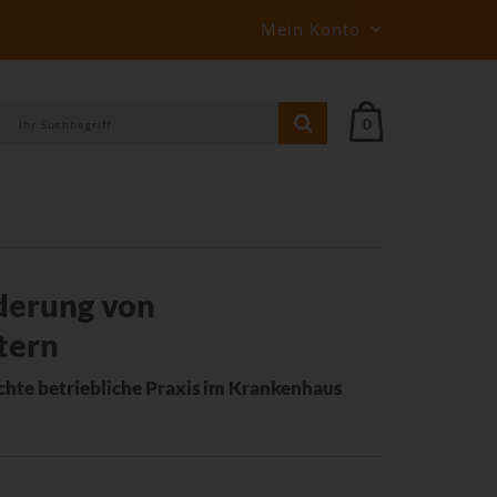
Mein Konto
0
derung von
tern
chte betriebliche Praxis im Krankenhaus