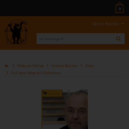
0
Mein Konto
Mabuse-Verlag
Unsere Bücher
Alter
Auf dem Weg mit Alzheimer