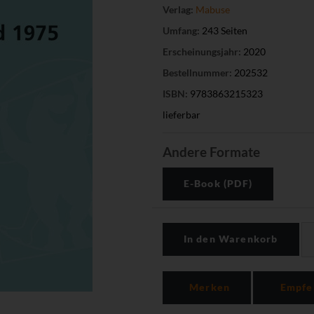
Verlag:
Mabuse
Umfang:
243 Seiten
Erscheinungsjahr:
2020
Bestellnummer:
202532
ISBN:
9783863215323
lieferbar
Andere Formate
E-Book (PDF)
In den Warenkorb
Merken
Empfe