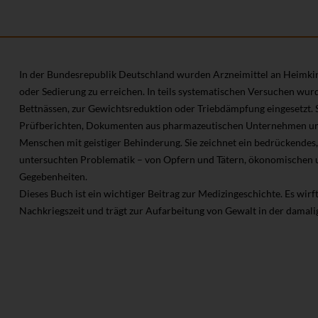
In der Bundesrepublik Deutschland wurden Arzneimittel an Heimkin
oder Sedierung zu erreichen. In teils systematischen Versuchen wu
Bettnässen, zur Gewichtsreduktion oder Triebdämpfung eingesetzt. 
Prüfberichten, Dokumenten aus pharmazeutischen Unternehmen und
Menschen mit geistiger Behinderung. Sie zeichnet ein bedrückendes,
untersuchten Problematik – von Opfern und Tätern, ökonomischen u
Gegebenheiten.
Dieses Buch ist ein wichtiger Beitrag zur Medizingeschichte. Es wirf
Nachkriegszeit und trägt zur Aufarbeitung von Gewalt in der damal