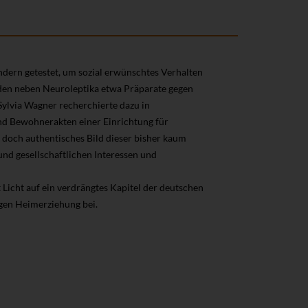
dern getestet, um sozial erwünschtes Verhalten
rden neben Neuroleptika etwa Präparate gegen
Sylvia Wagner recherchierte dazu in
 Bewohnerakten einer Einrichtung für
 doch authentisches Bild dieser bisher kaum
nd gesellschaftlichen Interessen und
t Licht auf ein verdrängtes Kapitel der deutschen
igen Heimerziehung bei.