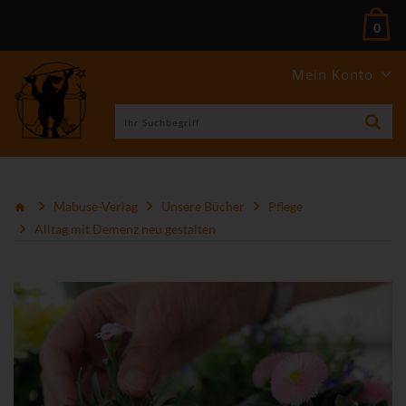
0
Mein Konto
Mabuse-Verlag
Unsere Bücher
Pflege
Alltag mit Demenz neu gestalten