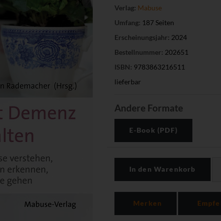
Verlag:
Mabuse
Umfang:
187 Seiten
Erscheinungsjahr:
2024
Bestellnummer:
202651
ISBN:
9783863216511
lieferbar
Andere Formate
E-Book (PDF)
In den Warenkorb
Merken
Empfe