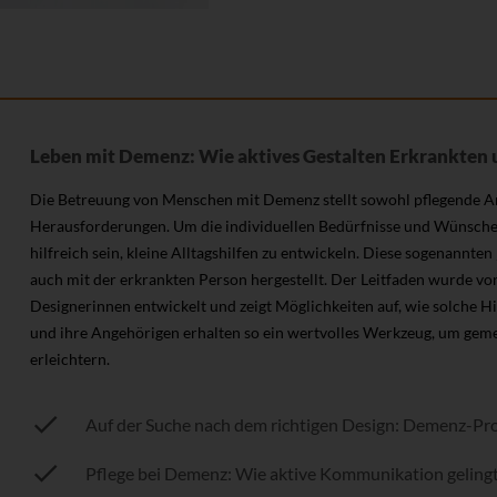
Leben mit Demenz: Wie aktives Gestalten Erkrankten u
Die Betreuung von Menschen mit Demenz stellt sowohl pflegende Ang
Herausforderungen. Um die individuellen Bedürfnisse und Wünsche 
hilfreich sein, kleine Alltagshilfen zu entwickeln. Diese sogenannt
auch mit der erkrankten Person hergestellt. Der Leitfaden wurde 
Designerinnen entwickelt und zeigt Möglichkeiten auf, wie solche H
und ihre Angehörigen erhalten so ein wertvolles Werkzeug, um geme
erleichtern.
Auf der Suche nach dem richtigen Design: Demenz-Pro
Pflege bei Demenz: Wie aktive Kommunikation geling