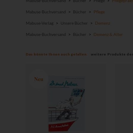
Mabuse-Buchversand
>
Bücher
>
Pflege
>
Pflegepraxi
Mabuse-Buchversand
>
Bücher
>
Pflege
Mabuse-Verlag
>
Unsere Bücher
>
Demenz
Mabuse-Buchversand
>
Bücher
>
Demenz & Alter
Das könnte Ihnen auch gefallen
weitere Produkte de
Neu