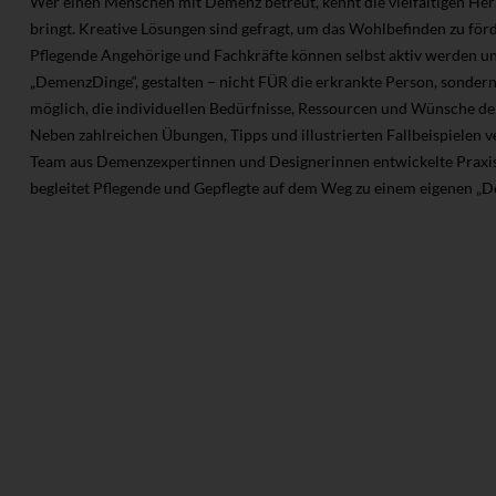
Wer einen Menschen mit Demenz betreut, kennt die vielfältigen Her
bringt. Kreative Lösungen sind gefragt, um das Wohlbefinden zu förd
Pflegende Angehörige und Fachkräfte können selbst aktiv werden und
„DemenzDinge“, gestalten – nicht FÜR die erkrankte Person, sondern i
möglich, die individuellen Bedürfnisse, Ressourcen und Wünsche d
Neben zahlreichen Übungen, Tipps und illustrierten Fallbeispielen v
Team aus Demenzexpertinnen und Designerinnen entwickelte Praxisb
begleitet Pflegende und Gepflegte auf dem Weg zu einem eigenen „