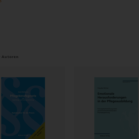
s
r Autoren