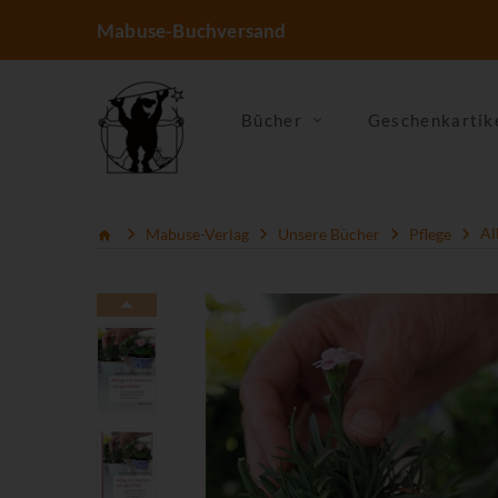
Mabuse-Buchversand
Bücher
Geschenkartik
Mabuse-Verlag
Unsere Bücher
Pflege
Al