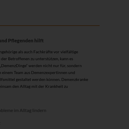
nd Pflegenden hilft
ehörige als auch Fachkräfte vor vielfältige
der Betroffenen zu unterstützen, kann es
en „DemenzDinge“ werden nicht nur für, sondern
von einem Team aus Demenzexpertinnen und
ilfsmittel gestaltet werden können. Demenzkranke
insam den Alltag mit der Krankheit zu
bleme im Alltag lindern
t