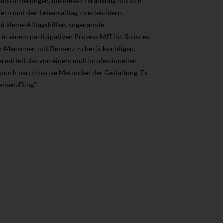
ausforderungen, die diese Erkrankung mit sich
ern und den Lebensalltag zu erleichtern.
 kleine Alltagshilfen, sogenannte
n einem partizipativen Prozess MIT ihr. So ist es
er Menschen mit Demenz zu berücksichtigen.
ermittelt das von einem multiprofessionellen
uch partizipative Methoden der Gestaltung. Es
DemenzDing“.