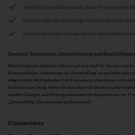
Medaillon, SchnickSchnacken, Buzz: Praxisbeispiele 
Demenz-Hilfe für Angehörige: Gemeinsam einen neuen
Demenz verstehen: Anregungen für einen selbstbest
Demenz: Ressourcen, Unterstützung und Beschäftigun
Wenn Dinge des täglichen Lebens nach und nach für Verwirrung sorge
Kommunikation. Gemeinsam ein „DemenzDing“ zu gestalten, kann pf
Weg zu mehr Wohlbefinden trotz Erkrankung unterstützen. Die aktive
Schlüssel zum Erfolg. Hilfen für das Leben mit Demenz sollten indi
werden Übungen und Hintergrundwissen mit Beispielen aus der Praxis
„DemenzDing“, das am besten zu Ihnen passt!
Klappentexte