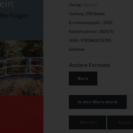
Verlag:
Mabuse
Umfang:
298 Seiten
Erscheinungsjahr:
2022
Bestellnummer:
202570
ISBN:
9783863215705
lieferbar
Andere Formate
Buch
In den Warenkorb
Merken
Empfe