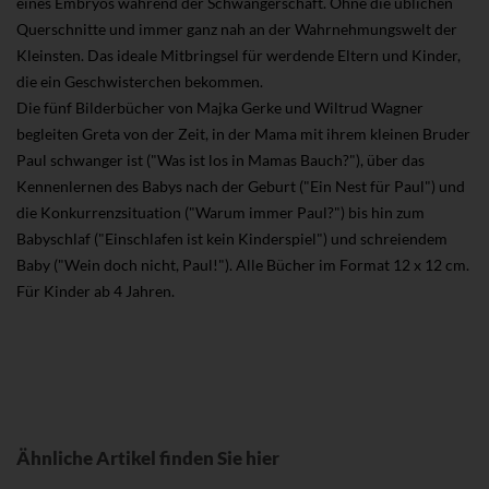
eines Embryos während der Schwangerschaft. Ohne die üblichen
Querschnitte und immer ganz nah an der Wahrnehmungswelt der
Kleinsten. Das ideale Mitbringsel für werdende Eltern und Kinder,
die ein Geschwisterchen bekommen.
Die fünf Bilderbücher von Majka Gerke und Wiltrud Wagner
begleiten Greta von der Zeit, in der Mama mit ihrem kleinen Bruder
Paul schwanger ist ("Was ist los in Mamas Bauch?"), über das
Kennenlernen des Babys nach der Geburt ("Ein Nest für Paul") und
die Konkurrenzsituation ("Warum immer Paul?") bis hin zum
Babyschlaf ("Einschlafen ist kein Kinderspiel") und schreiendem
Baby ("Wein doch nicht, Paul!"). Alle Bücher im Format 12 x 12 cm.
Für Kinder ab 4 Jahren.
Ähnliche Artikel finden Sie hier