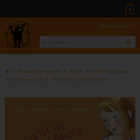
0
Mein Konto
Mabuse-Buchversand
Bücher
Familie & Erziehung
Erziehung (2-18)
Was ist los in Mamas Bauch?