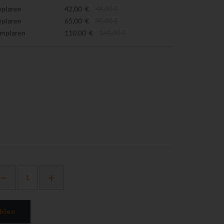
mplaren
42,00 €
48,00 €
mplaren
65,00 €
80,00 €
emplaren
110,00 €
160,00 €
hlen