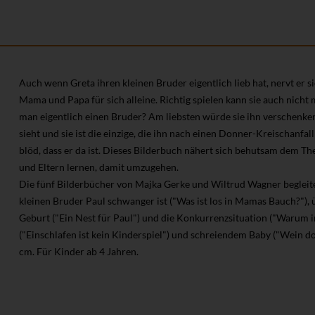
Auch wenn Greta ihren kleinen Bruder eigentlich lieb hat, nervt er si
Mama und Papa für sich alleine. Richtig spielen kann sie auch nicht m
man eigentlich einen Bruder? Am liebsten würde sie ihn verschenken.
sieht und sie ist die einzige, die ihn nach einen Donner-Kreischanfall
blöd, dass er da ist. Dieses Bilderbuch nähert sich behutsam dem 
und Eltern lernen, damit umzugehen.
Die fünf Bilderbücher von Majka Gerke und Wiltrud Wagner begleite
kleinen Bruder Paul schwanger ist ("Was ist los in Mamas Bauch?"),
Geburt ("Ein Nest für Paul") und die Konkurrenzsituation ("Warum 
("Einschlafen ist kein Kinderspiel") und schreiendem Baby ("Wein do
cm. Für Kinder ab 4 Jahren.