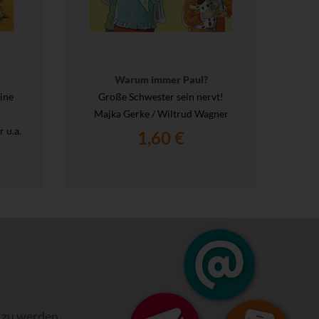
Warum immer Paul?
ine
Große Schwester sein nervt!
Majka Gerke / Wiltrud Wagner
 u.a.
1,60 €
 zu werden.