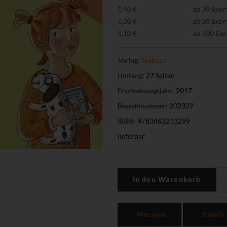
1,40 €
ab 30 Exe
1,30 €
ab 50 Exe
1,10 €
ab 100 Ex
Verlag:
Mabuse
Umfang:
27 Seiten
Erscheinungsjahr:
2017
Bestellnummer:
202329
ISBN:
9783863213299
lieferbar
In den Warenkorb
Merken
Empfe