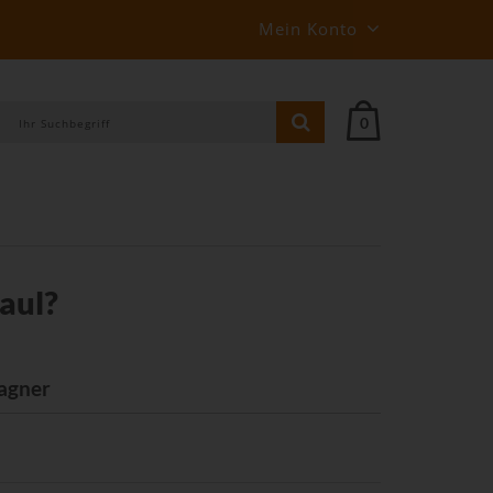
Mein Konto
0
aul?
!
agner