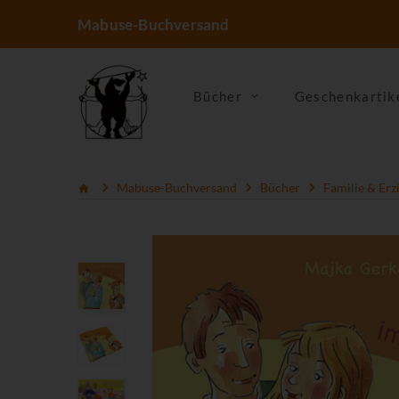
Mabuse-Buchversand
Bücher
Geschenkartik
Mabuse-Buchversand
Bücher
Familie & Erz