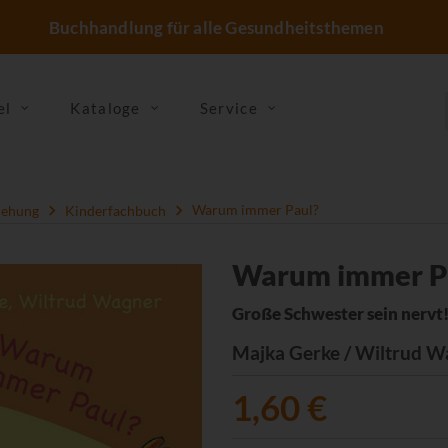
Buchhandlung für alle Gesundheitsthemen
el
Kataloge
Service
iehung
Kinderfachbuch
Warum immer Paul?
Warum immer P
Große Schwester sein nervt
Majka Gerke / Wiltrud W
1,60 €