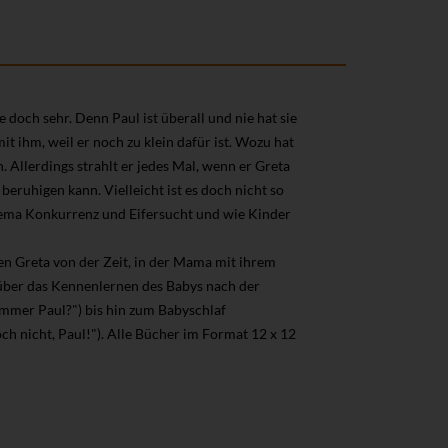
e doch sehr. Denn Paul ist überall und nie hat sie
it ihm, weil er noch zu klein dafür ist. Wozu hat
 Allerdings strahlt er jedes Mal, wenn er Greta
 beruhigen kann. Vielleicht ist es doch nicht so
Thema Konkurrenz und Eifersucht und wie Kinder
n Greta von der Zeit, in der Mama mit ihrem
 über das Kennenlernen des Babys nach der
immer Paul?") bis hin zum Babyschlaf
ch nicht, Paul!"). Alle Bücher im Format 12 x 12