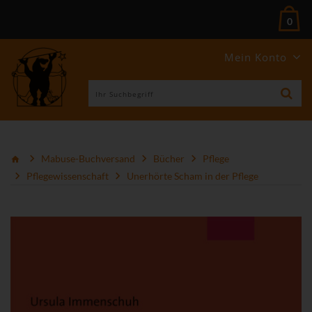
0
Mein Konto
Mabuse-Buchversand
Bücher
Pflege
Pflegewissenschaft
Unerhörte Scham in der Pflege