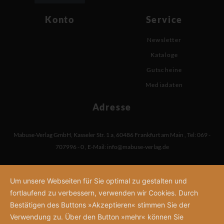
Konto
Service
Newsletter
Kataloge
Gutscheine
Mediadaten
Adresse
Mabuse-Verlag GmbH
,
Kasseler Str. 1 a
,
60486 Frankfurt am Main
,
Tel: 069 -
707996 - 0
,
E-Mail:
info@mabuse-verlag.de
Um unsere Webseiten für Sie optimal zu gestalten und
fortlaufend zu verbessern, verwenden wir Cookies. Durch
Bestätigen des Buttons »Akzeptieren« stimmen Sie der
Verwendung zu. Über den Button »mehr« können Sie