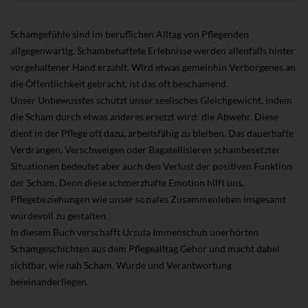
Schamgefühle sind im beruflichen Alltag von Pflegenden
allgegenwärtig. Schambehaftete Erlebnisse werden allenfalls hinter
vorgehaltener Hand erzählt. Wird etwas gemeinhin Verborgenes an
die Öffentlichkeit gebracht, ist das oft beschämend.
Unser Unbewusstes schützt unser seelisches Gleichgewicht, indem
die Scham durch etwas anderes ersetzt wird: die Abwehr. Diese
dient in der Pflege oft dazu, arbeitsfähig zu bleiben. Das dauerhafte
Verdrängen, Verschweigen oder Bagatellisieren schambesetzter
Situationen bedeutet aber auch den Verlust der positiven Funktion
der Scham. Denn diese schmerzhafte Emotion hilft uns,
Pflegebeziehungen wie unser soziales Zusammenleben insgesamt
würdevoll zu gestalten.
In diesem Buch verschafft Ursula Immenschuh unerhörten
Schamgeschichten aus dem Pflegealltag Gehör und macht dabei
sichtbar, wie nah Scham, Würde und Verantwortung
beieinanderliegen.