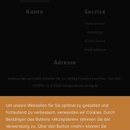
Konto
Service
Newsletter
Kataloge
Gutscheine
Mediadaten
Adresse
Mabuse-Verlag GmbH
,
Kasseler Str. 1 a
,
60486 Frankfurt am Main
,
Tel: 069 -
707996 - 0
,
E-Mail:
info@mabuse-verlag.de
Um unsere Webseiten für Sie optimal zu gestalten und
fortlaufend zu verbessern, verwenden wir Cookies. Durch
Bestätigen des Buttons »Akzeptieren« stimmen Sie der
Verwendung zu. Über den Button »mehr« können Sie