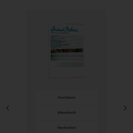
Anschauen
Warenkorb
Merkzettel