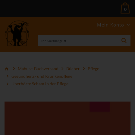
0
Mein Konto
Mabuse-Buchversand
Bücher
Pflege
Gesundheits- und Krankenpflege
Unerhörte Scham in der Pflege