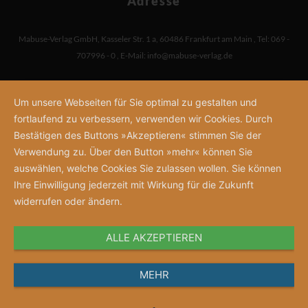
Adresse
Mabuse-Verlag GmbH
,
Kasseler Str. 1 a
,
60486 Frankfurt am Main
,
Tel: 069 -
707996 - 0
,
E-Mail:
info@mabuse-verlag.de
Um unsere Webseiten für Sie optimal zu gestalten und
fortlaufend zu verbessern, verwenden wir Cookies. Durch
Bestätigen des Buttons »Akzeptieren« stimmen Sie der
Verwendung zu. Über den Button »mehr« können Sie
auswählen, welche Cookies Sie zulassen wollen. Sie können
Ihre Einwilligung jederzeit mit Wirkung für die Zukunft
widerrufen oder ändern.
ALLE AKZEPTIEREN
MEHR