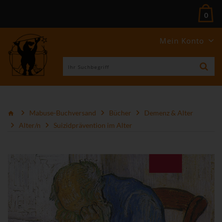
0
Mein Konto
Mabuse-Buchversand
Bücher
Demenz & Alter
Alter/n
Suizidprävention im Alter