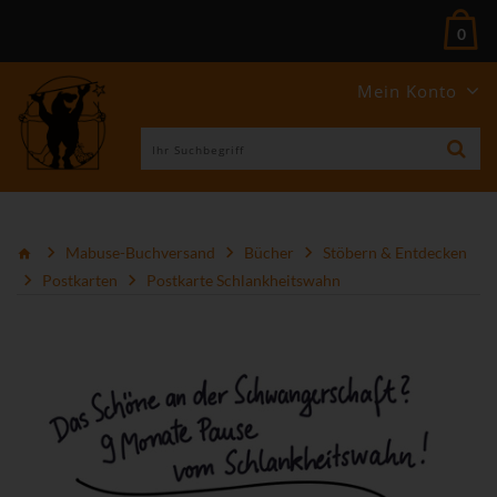
0
Mein Konto
Mabuse-Buchversand
Bücher
Stöbern & Entdecken
Postkarten
Postkarte Schlankheitswahn