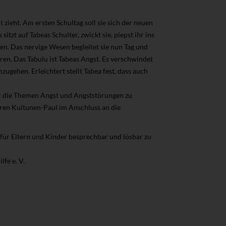
dt zieht. Am ersten Schultag soll sie sich der neuen
sitzt auf Tabeas Schulter, zwickt sie, piepst ihr ins
n. Das nervige Wesen begleitet sie nun Tag und
ren. Das Tabulu ist Tabeas Angst. Es verschwindet
zugehen. Erleichtert stellt Tabea fest, dass auch
er die Themen Angst und Angststörungen zu
ren Kuitunen-Paul im Anschluss an die
für Eltern und Kinder besprechbar und lösbar zu
fe e. V.