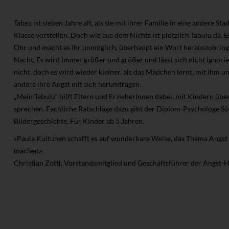
Tabea ist sieben Jahre alt, als sie mit ihrer Familie in eine andere Sta
Klasse vorstellen. Doch wie aus dem Nichts ist plötzlich Tabulu da. Es 
Ohr und macht es ihr unmöglich, überhaupt ein Wort herauszubringe
Nacht. Es wird immer größer und größer und lässt sich nicht ignorie
nicht, doch es wird wieder kleiner, als das Mädchen lernt, mit ihm um
andere ihre Angst mit sich herumtragen.
„Mein Tabulu“ hilft Eltern und ErzieherInnen dabei, mit Kindern üb
sprechen. Fachliche Ratschläge dazu gibt der Diplom-Psychologe Sö
Bildergeschichte. Für Kinder ab 5 Jahren.
»Paula Kuitunen schafft es auf wunderbare Weise, das Thema Angst 
machen.«
Christian Zottl, Vorstandsmitglied und Geschäftsführer der Angst-Hil