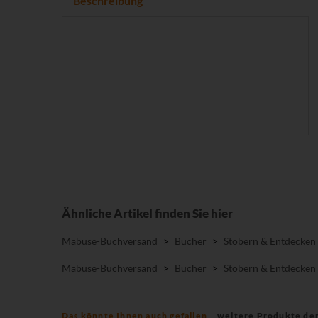
Beschreibung
Ähnliche Artikel finden Sie hier
Mabuse-Buchversand
>
Bücher
>
Stöbern & Entdecken
Mabuse-Buchversand
>
Bücher
>
Stöbern & Entdecken
Das könnte Ihnen auch gefallen
weitere Produkte de