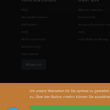
FAQ
Was wir machen
Versandhinweise
Geschichte
Zahlarten
Ansprechpartner:in
AGB
Jobs
Widerrufsrecht
zum Mabuse-Verlag
Datenschutz
Impressum
Widerruf
Um unsere Webseiten für Sie optimal zu gestalte
zu. Über den Button »mehr« können Sie auswählen, 