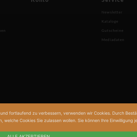
Newsletter
Kataloge
nen
Gutscheine
Mediadaten
n und fortlaufend zu verbessern, verwenden wir Cookies. Durch Bes
welche Cookies Sie zulassen wollen. Sie können Ihre Einwilligung je
ALLE AKZEPTIEREN