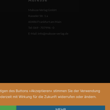
Mabuse-Verlag GmbH
Kasseler Str. 1 a
60486 Frankfurt am Main
Tel: 069 - 707996 - 0
E-Mail:
info@mabuse-verlag.de
tätigen des Buttons »Akzeptieren« stimmen Sie der Verwendung
derzeit mit Wirkung für die Zukunft widerrufen oder ändern.
MEHR