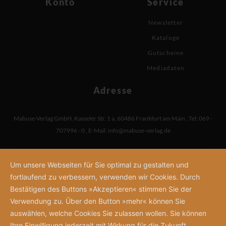
Konto
Service
Newsletter
Kataloge
Gutscheine
Mediadaten
Adresse
Mabuse-Verlag GmbH
,
Kasseler Str. 1 a
,
60486 Frankfurt am Main
,
Tel: 069 -
707996 - 0
,
E-Mail:
info@mabuse-verlag.de
Um unsere Webseiten für Sie optimal zu gestalten und
fortlaufend zu verbessern, verwenden wir Cookies. Durch
Bestätigen des Buttons »Akzeptieren« stimmen Sie der
Verwendung zu. Über den Button »mehr« können Sie
auswählen, welche Cookies Sie zulassen wollen. Sie können
Ihre Einwilligung jederzeit mit Wirkung für die Zukunft