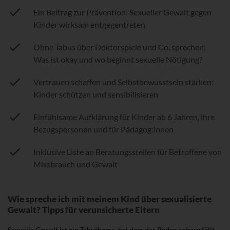
Ein Beitrag zur Prävention: Sexueller Gewalt gegen
Kinder wirksam entgegentreten
Ohne Tabus über Doktorspiele und Co. sprechen:
Was ist okay und wo beginnt sexuelle Nötigung?
Vertrauen schaffen und Selbstbewusstsein stärken:
Kinder schützen und sensibilisieren
Einfühlsame Aufklärung für Kinder ab 6 Jahren, ihre
Bezugspersonen und für Pädagog:innen
Inklusive Liste an Beratungsstellen für Betroffene von
Missbrauch und Gewalt
Wie spreche ich mit meinem Kind über sexualisierte
Gewalt? Tipps für verunsicherte Eltern
Sexuelle Gewalt ist ein Tabuthema, bei dem das Reden schwerfällt.