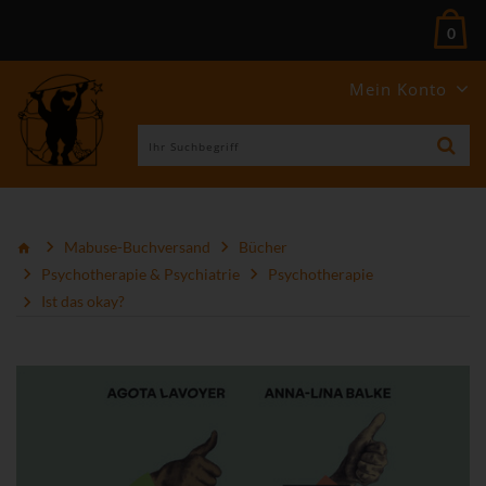
0
Mein Konto
Mabuse-Buchversand
Bücher
Psychotherapie & Psychiatrie
Psychotherapie
Ist das okay?