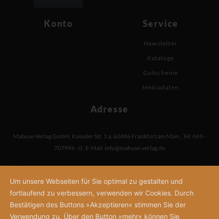
Konto
Service
Newsletter
Kataloge
Gutscheine
Mediadaten
Adresse
Mabuse-Verlag GmbH
,
Kasseler Str. 1 a
,
60486 Frankfurt am Main
,
Tel: 069 -
707996 - 0
,
E-Mail:
info@mabuse-verlag.de
Um unsere Webseiten für Sie optimal zu gestalten und
fortlaufend zu verbessern, verwenden wir Cookies. Durch
Bestätigen des Buttons »Akzeptieren« stimmen Sie der
Verwendung zu. Über den Button »mehr« können Sie