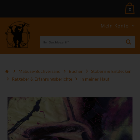
0
Mein Konto
Mabuse-Buchversand
Bücher
Stöbern & Entdecken
Ratgeber & Erfahrungsberichte
In meiner Haut