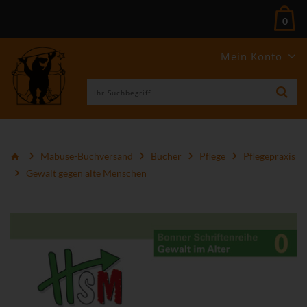
0
Mein Konto
Mabuse-Buchversand
Bücher
Pflege
Pflegepraxis
Gewalt gegen alte Menschen