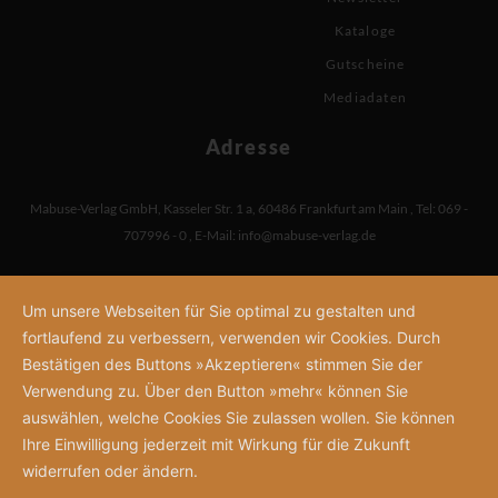
Kataloge
Gutscheine
Mediadaten
Adresse
Mabuse-Verlag GmbH
,
Kasseler Str. 1 a
,
60486 Frankfurt am Main
,
Tel: 069 -
707996 - 0
,
E-Mail:
info@mabuse-verlag.de
Um unsere Webseiten für Sie optimal zu gestalten und
fortlaufend zu verbessern, verwenden wir Cookies. Durch
Bestätigen des Buttons »Akzeptieren« stimmen Sie der
Verwendung zu. Über den Button »mehr« können Sie
auswählen, welche Cookies Sie zulassen wollen. Sie können
Ihre Einwilligung jederzeit mit Wirkung für die Zukunft
widerrufen oder ändern.