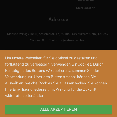
Mediadaten
Adresse
Mabuse-Verlag GmbH
,
Kasseler Str. 1 a
,
60486 Frankfurt am Main
,
Tel: 069 -
707996 - 0
,
E-Mail:
info@mabuse-verlag.de
Um unsere Webseiten für Sie optimal zu gestalten und
fortlaufend zu verbessern, verwenden wir Cookies. Durch
Bestätigen des Buttons »Akzeptieren« stimmen Sie der
Verwendung zu. Über den Button »mehr« können Sie
auswählen, welche Cookies Sie zulassen wollen. Sie können
Ihre Einwilligung jederzeit mit Wirkung für die Zukunft
widerrufen oder ändern.
ALLE AKZEPTIEREN