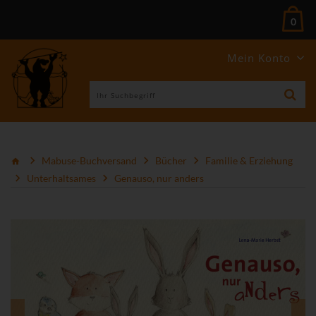
0
Mein Konto
Mabuse-Buchversand
Bücher
Familie & Erziehung
Unterhaltsames
Genauso, nur anders