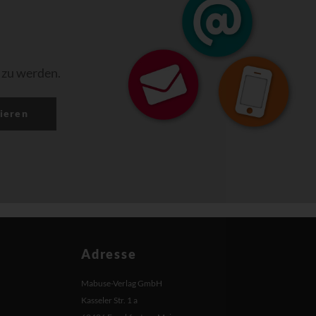
 zu werden.
ieren
Adresse
Mabuse-Verlag GmbH
Kasseler Str. 1 a