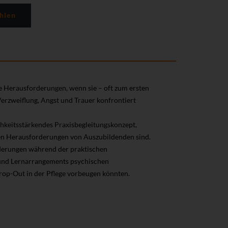
hlen
e Herausforderungen, wenn sie – oft zum ersten
Verzweiflung, Angst und Trauer konfrontiert
ichkeitsstärkendes Praxisbegleitungskonzept,
en Herausforderungen von Auszubildenden sind.
derungen während der praktischen
- und Lernarrangements psychischen
op-Out in der Pflege vorbeugen könnten.