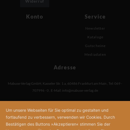
Widerruf
Konto
Service
Newsletter
Kataloge
Gutscheine
Mediadaten
Adresse
Mabuse-Verlag GmbH
,
Kasseler Str. 1 a
,
60486 Frankfurt am Main
,
Tel: 069 -
707996 - 0
,
E-Mail:
info@mabuse-verlag.de
Um unsere Webseiten für Sie optimal zu gestalten und
fortlaufend zu verbessern, verwenden wir Cookies. Durch
Bestätigen des Buttons »Akzeptieren« stimmen Sie der