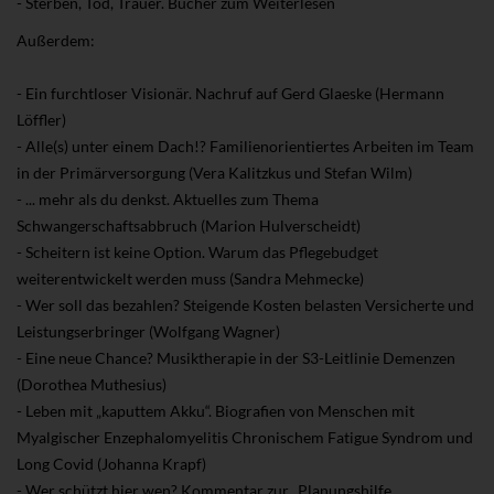
- Sterben, Tod, Trauer. Bücher zum Weiterlesen
Außerdem:
- Ein furchtloser Visionär. Nachruf auf Gerd Glaeske (Hermann
Löffler)
- Alle(s) unter einem Dach!? Familienorientiertes Arbeiten im Team
in der Primärversorgung (Vera Kalitzkus und Stefan Wilm)
- ... mehr als du denkst. Aktuelles zum Thema
Schwangerschaftsabbruch (Marion Hulverscheidt)
- Scheitern ist keine Option. Warum das Pflegebudget
weiterentwickelt werden muss (Sandra Mehmecke)
- Wer soll das bezahlen? Steigende Kosten belasten Versicherte und
Leistungserbringer (Wolfgang Wagner)
- Eine neue Chance? Musiktherapie in der S3-Leitlinie Demenzen
(Dorothea Muthesius)
- Leben mit „kaputtem Akku“. Biografien von Menschen mit
Myalgischer Enzephalomyelitis
Chronischem Fatigue Syndrom und
Long Covid (Johanna Krapf)
- Wer schützt hier wen? Kommentar zur „Planungshilfe