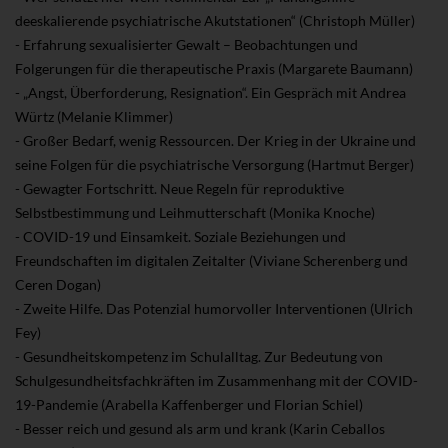
deeskalierende psychiatrische Akutstationen“ (Christoph Müller)
- Erfahrung sexualisierter Gewalt – Beobachtungen und
Folgerungen für die therapeutische Praxis (Margarete Baumann)
- „Angst, Überforderung, Resignation“. Ein Gespräch mit Andrea
Würtz (Melanie Klimmer)
- Großer Bedarf, wenig Ressourcen. Der Krieg in der Ukraine und
seine Folgen für die psychiatrische Versorgung (Hartmut Berger)
- Gewagter Fortschritt. Neue Regeln für reproduktive
Selbstbestimmung und Leihmutterschaft (Monika Knoche)
- COVID-19 und Einsamkeit. Soziale Beziehungen und
Freundschaften im digitalen Zeitalter (Viviane Scherenberg und
Ceren Dogan)
- Zweite Hilfe. Das Potenzial humorvoller Interventionen (Ulrich
Fey)
- Gesundheitskompetenz im Schulalltag. Zur Bedeutung von
Schulgesundheitsfachkräften im Zusammenhang mit der COVID-
19-Pandemie (Arabella Kaffenberger und Florian Schiel)
- Besser reich und gesund als arm und krank (Karin Ceballos