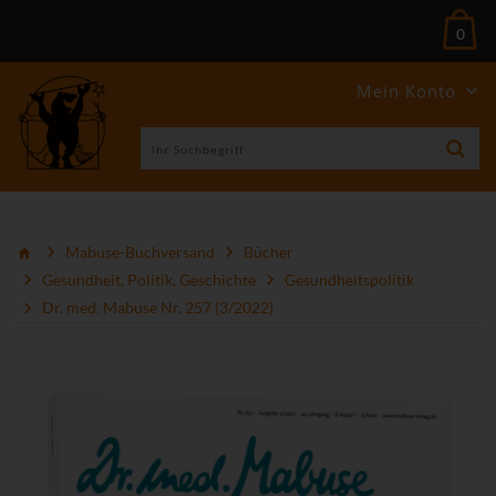
0
Mein Konto
Mabuse-Buchversand
Bücher
Gesundheit, Politik, Geschichte
Gesundheitspolitik
Dr. med. Mabuse Nr. 257 (3/2022)