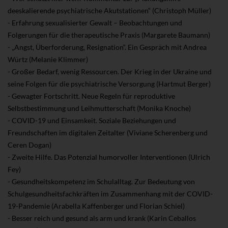
deeskalierende psychiatrische Akutstationen“ (Christoph Müller)
- Erfahrung sexualisierter Gewalt – Beobachtungen und
Folgerungen für die therapeutische Praxis (Margarete Baumann)
- „Angst, Überforderung, Resignation“. Ein Gespräch mit Andrea
Würtz (Melanie Klimmer)
- Großer Bedarf, wenig Ressourcen. Der Krieg in der Ukraine und
seine Folgen für die psychiatrische Versorgung (Hartmut Berger)
- Gewagter Fortschritt. Neue Regeln für reproduktive
Selbstbestimmung und Leihmutterschaft (Monika Knoche)
- COVID-19 und Einsamkeit. Soziale Beziehungen und
Freundschaften im digitalen Zeitalter (Viviane Scherenberg und
Ceren Dogan)
- Zweite Hilfe. Das Potenzial humorvoller Interventionen (Ulrich
Fey)
- Gesundheitskompetenz im Schulalltag. Zur Bedeutung von
Schulgesundheitsfachkräften im Zusammenhang mit der COVID-
19-Pandemie (Arabella Kaffenberger und Florian Schiel)
- Besser reich und gesund als arm und krank (Karin Ceballos