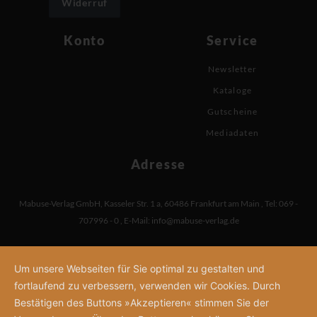
Widerruf
Konto
Service
Newsletter
Kataloge
Gutscheine
Mediadaten
Adresse
Mabuse-Verlag GmbH
,
Kasseler Str. 1 a
,
60486 Frankfurt am Main
,
Tel: 069 -
707996 - 0
,
E-Mail:
info@mabuse-verlag.de
Um unsere Webseiten für Sie optimal zu gestalten und
fortlaufend zu verbessern, verwenden wir Cookies. Durch
Bestätigen des Buttons »Akzeptieren« stimmen Sie der