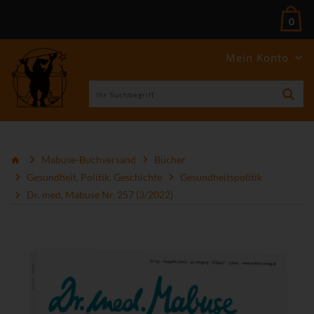
0
Mein Konto
Mabuse-Buchversand
Bücher
Gesundheit, Politik, Geschichte
Gesundheitspolitik
Dr. med. Mabuse Nr. 257 (3/2022)