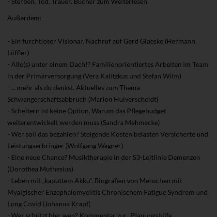
- Sterben, Tod, Trauer. Bücher zum Weiterlesen
Außerdem:
- Ein furchtloser Visionär. Nachruf auf Gerd Glaeske (Hermann
Löffler)
- Alle(s) unter einem Dach!? Familienorientiertes Arbeiten im Team
in der Primärversorgung (Vera Kalitzkus und Stefan Wilm)
- ... mehr als du denkst. Aktuelles zum Thema
Schwangerschaftsabbruch (Marion Hulverscheidt)
- Scheitern ist keine Option. Warum das Pflegebudget
weiterentwickelt werden muss (Sandra Mehmecke)
- Wer soll das bezahlen? Steigende Kosten belasten Versicherte und
Leistungserbringer (Wolfgang Wagner)
- Eine neue Chance? Musiktherapie in der S3-Leitlinie Demenzen
(Dorothea Muthesius)
- Leben mit „kaputtem Akku“. Biografien von Menschen mit
Myalgischer Enzephalomyelitis
Chronischem Fatigue Syndrom und
Long Covid (Johanna Krapf)
- Wer schützt hier wen? Kommentar zur „Planungshilfe