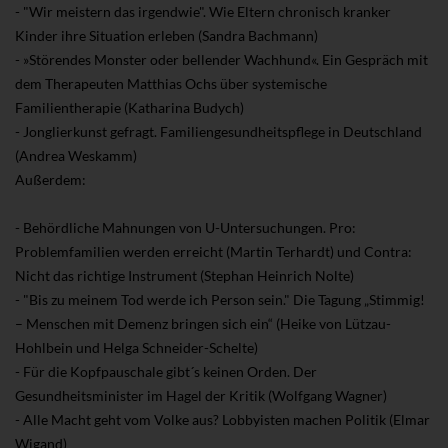
- "Wir meistern das irgendwie". Wie Eltern chronisch kranker
Kinder ihre Situation erleben (Sandra Bachmann)
- »Störendes Monster oder bellender Wachhund«. Ein Gespräch mit
dem Therapeuten Matthias Ochs über systemische
Familientherapie (Katharina Budych)
- Jonglierkunst gefragt. Familiengesundheitspflege in Deutschland
(Andrea Weskamm)
Außerdem:
- Behördliche Mahnungen von U-Untersuchungen. Pro:
Problemfamilien werden erreicht (Martin Terhardt) und Contra:
Nicht das richtige Instrument (Stephan Heinrich Nolte)
- "Bis zu meinem Tod werde ich Person sein." Die Tagung „Stimmig!
– Menschen mit Demenz bringen sich ein“ (Heike von Lützau-
Hohlbein und Helga Schneider-Schelte)
- Für die Kopfpauschale gibt´s keinen Orden. Der
Gesundheitsminister im Hagel der Kritik (Wolfgang Wagner)
- Alle Macht geht vom Volke aus? Lobbyisten machen Politik (Elmar
Wigand)