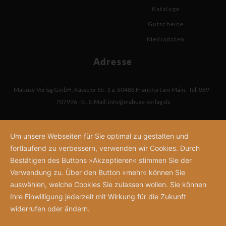
Kataloge
Gutscheine
Mediadaten
Adresse
Mabuse-Verlag GmbH
,
Kasseler Str. 1 a
,
60486 Frankfurt am Main
,
Tel: 069 -
707996 - 0
,
E-Mail:
info@mabuse-verlag.de
Um unsere Webseiten für Sie optimal zu gestalten und
fortlaufend zu verbessern, verwenden wir Cookies. Durch
Bestätigen des Buttons »Akzeptieren« stimmen Sie der
Verwendung zu. Über den Button »mehr« können Sie
auswählen, welche Cookies Sie zulassen wollen. Sie können
Ihre Einwilligung jederzeit mit Wirkung für die Zukunft
widerrufen oder ändern.