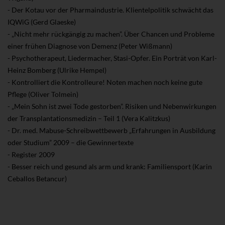
- Der Kotau vor der Pharmaindustrie. Klientelpolitik schwächt das
IQWiG (Gerd Glaeske)
- „Nicht mehr rückgängig zu machen”. Über Chancen und Probleme
einer frühen Diagnose von Demenz (Peter Wißmann)
- Psychotherapeut, Liedermacher, Stasi-Opfer. Ein Porträt von Karl-
Heinz Bomberg (Ulrike Hempel)
- Kontrolliert die Kontrolleure! Noten machen noch keine gute
Pflege (Oliver Tolmein)
- „Mein Sohn ist zwei Tode gestorben”. Risiken und Nebenwirkungen
der Transplantationsmedizin – Teil 1 (Vera Kalitzkus)
- Dr. med. Mabuse-Schreibwettbewerb „Erfahrungen in Ausbildung
oder Studium” 2009 – die Gewinnertexte
- Register 2009
- Besser reich und gesund als arm und krank: Familiensport (Karin
Ceballos Betancur)