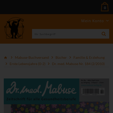
0
Mein Konto
Mabuse-Buchversand
Bücher
Familie & Erziehung
Erste Lebensjahre (0-2)
Dr. med. Mabuse Nr. 184 (2/2010)