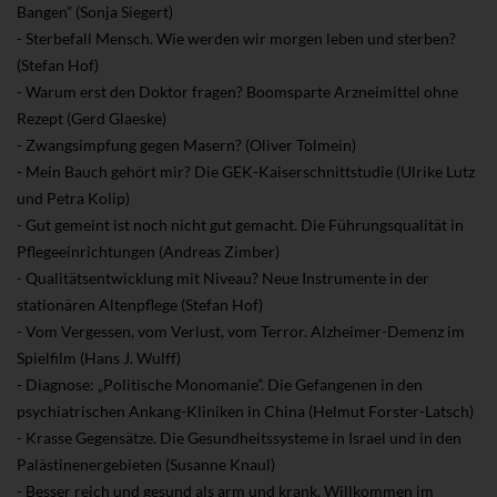
Bangen” (Sonja Siegert)
- Sterbefall Mensch. Wie werden wir morgen leben und sterben?
(Stefan Hof)
- Warum erst den Doktor fragen? Boomsparte Arzneimittel ohne
Rezept (Gerd Glaeske)
- Zwangsimpfung gegen Masern? (Oliver Tolmein)
- Mein Bauch gehört mir? Die GEK-Kaiserschnittstudie (Ulrike Lutz
und Petra Kolip)
- Gut gemeint ist noch nicht gut gemacht. Die Führungsqualität in
Pflegeeinrichtungen (Andreas Zimber)
- Qualitätsentwicklung mit Niveau? Neue Instrumente in der
stationären Altenpflege (Stefan Hof)
- Vom Vergessen, vom Verlust, vom Terror. Alzheimer-Demenz im
Spielfilm (Hans J. Wulff)
- Diagnose: „Politische Monomanie”. Die Gefangenen in den
psychiatrischen Ankang-Kliniken in China (Helmut Forster-Latsch)
- Krasse Gegensätze. Die Gesundheitssysteme in Israel und in den
Palästinenergebieten (Susanne Knaul)
- Besser reich und gesund als arm und krank. Willkommen im