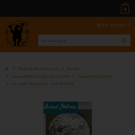
0
Mein Konto
Mabuse-Buchversand
Bücher
Gesundheit, Politik, Geschichte
Gesundheitspolitik
Dr. med. Mabuse Nr. 162 (4/2006)