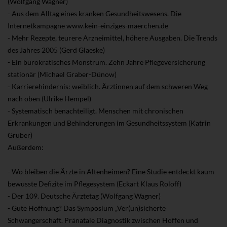
(Wolfgang Wagner)
- Aus dem Alltag eines kranken Gesundheitswesens. Die
Internetkampagne www.kein-einziges-maerchen.de
- Mehr Rezepte, teurere Arzneimittel, höhere Ausgaben. Die Trends
des Jahres 2005 (Gerd Glaeske)
- Ein bürokratisches Monstrum. Zehn Jahre Pflegeversicherung
stationär (Michael Graber-Dünow)
- Karrierehindernis: weiblich. Ärztinnen auf dem schweren Weg
nach oben (Ulrike Hempel)
- Systematisch benachteiligt. Menschen mit chronischen
Erkrankungen und Behinderungen im Gesundheitssystem (Katrin
Grüber)
Außerdem:
- Wo bleiben die Ärzte in Altenheimen? Eine Studie entdeckt kaum
bewusste Defizite im Pflegesystem (Eckart Klaus Roloff)
- Der 109. Deutsche Ärztetag (Wolfgang Wagner)
- Gute Hoffnung? Das Symposium „Ver(un)sicherte
Schwangerschaft. Pränatale Diagnostik zwischen Hoffen und