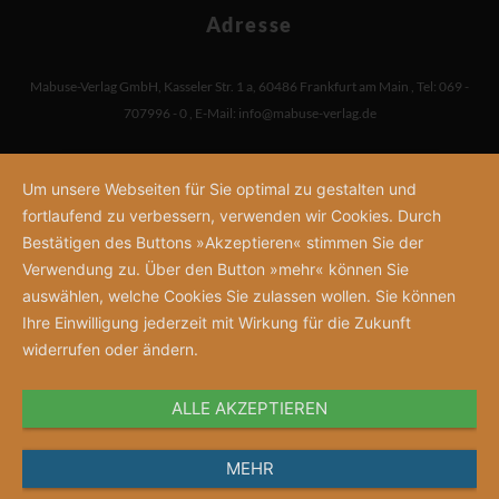
Adresse
Mabuse-Verlag GmbH
,
Kasseler Str. 1 a
,
60486 Frankfurt am Main
,
Tel: 069 -
707996 - 0
,
E-Mail:
info@mabuse-verlag.de
Um unsere Webseiten für Sie optimal zu gestalten und
fortlaufend zu verbessern, verwenden wir Cookies. Durch
Bestätigen des Buttons »Akzeptieren« stimmen Sie der
Verwendung zu. Über den Button »mehr« können Sie
auswählen, welche Cookies Sie zulassen wollen. Sie können
Ihre Einwilligung jederzeit mit Wirkung für die Zukunft
widerrufen oder ändern.
ALLE AKZEPTIEREN
MEHR