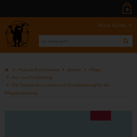
0
Mein Konto
Mabuse-Buchversand
Bücher
Pflege
Aus- und Fortbildung
Die Theorie des Coolout und ihre Bedeutung für die
Pflegeausbildung