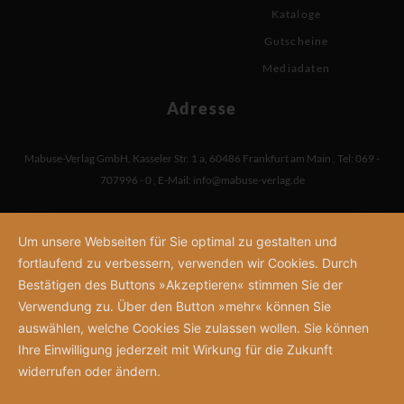
Kataloge
Gutscheine
Mediadaten
Adresse
Mabuse-Verlag GmbH
,
Kasseler Str. 1 a
,
60486 Frankfurt am Main
,
Tel: 069 -
707996 - 0
,
E-Mail:
info@mabuse-verlag.de
Um unsere Webseiten für Sie optimal zu gestalten und
fortlaufend zu verbessern, verwenden wir Cookies. Durch
Bestätigen des Buttons »Akzeptieren« stimmen Sie der
Verwendung zu. Über den Button »mehr« können Sie
auswählen, welche Cookies Sie zulassen wollen. Sie können
Ihre Einwilligung jederzeit mit Wirkung für die Zukunft
widerrufen oder ändern.