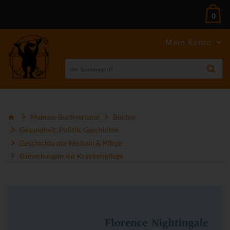
0
Mein Konto
Mabuse-Buchversand
Bücher
Gesundheit, Politik, Geschichte
Geschichte der Medizin & Pflege
Bemerkungen zur Krankenpflege