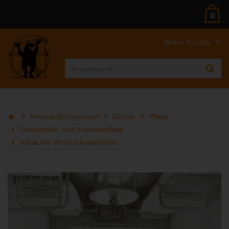
0
Mein Konto
Mabuse-Buchversand
Bücher
Pflege
Gesundheits- und Krankenpflege
Alltag der Verschickungskinder