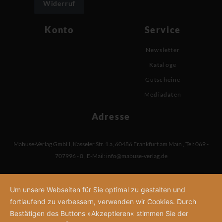
Widerruf
Konto
Service
Newsletter
Kataloge
Gutscheine
Mediadaten
Adresse
Mabuse-Verlag GmbH
,
Kasseler Str. 1 a
,
60486 Frankfurt am Main
,
Tel: 069 -
707996 - 0
,
E-Mail:
info@mabuse-verlag.de
Um unsere Webseiten für Sie optimal zu gestalten und
fortlaufend zu verbessern, verwenden wir Cookies. Durch
Bestätigen des Buttons »Akzeptieren« stimmen Sie der