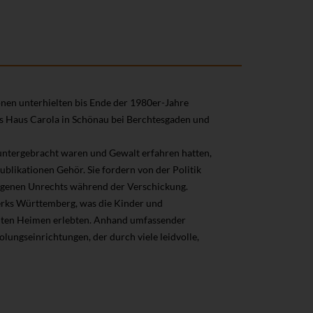
en unterhielten bis Ende der 1980er-Jahre
as Haus Carola in Schönau bei Berchtesgaden und
 untergebracht waren und Gewalt erfahren hatten,
ublikationen Gehör. Sie fordern von der Politik
ngenen Unrechts während der Verschickung.
erks Württemberg, was die Kinder und
hlten Heimen erlebten. Anhand umfassender
holungseinrichtungen, der durch viele leidvolle,