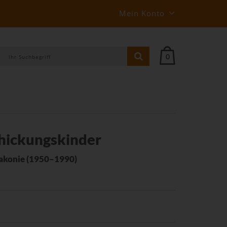
Mein Konto
0
chickungskinder
iakonie (1950–1990)