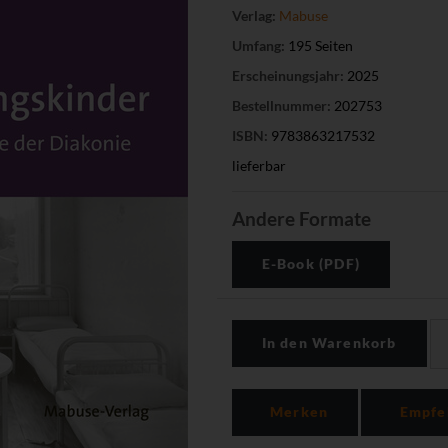
Verlag:
Mabuse
Umfang:
195 Seiten
Erscheinungsjahr:
2025
Bestellnummer:
202753
ISBN:
9783863217532
lieferbar
Andere Formate
E-Book (PDF)
In den Warenkorb
Merken
Empfe