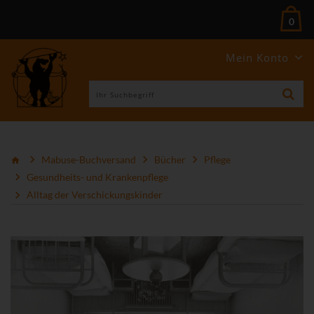
0
Mein Konto
Mabuse-Buchversand
Bücher
Pflege
Gesundheits- und Krankenpflege
Alltag der Verschickungskinder