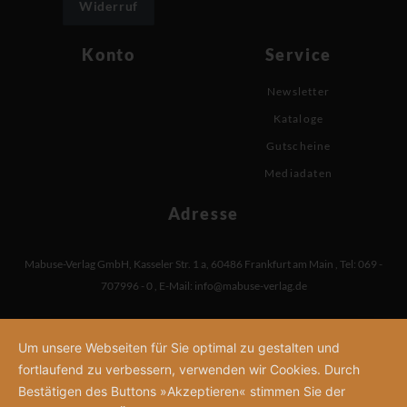
Widerruf
Konto
Service
Newsletter
Kataloge
Gutscheine
Mediadaten
Adresse
Mabuse-Verlag GmbH
,
Kasseler Str. 1 a
,
60486 Frankfurt am Main
,
Tel: 069 -
707996 - 0
,
E-Mail:
info@mabuse-verlag.de
Um unsere Webseiten für Sie optimal zu gestalten und
fortlaufend zu verbessern, verwenden wir Cookies. Durch
Bestätigen des Buttons »Akzeptieren« stimmen Sie der