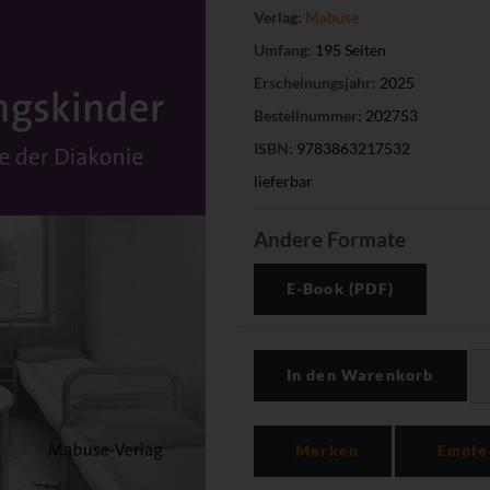
Verlag:
Mabuse
Umfang:
195 Seiten
Erscheinungsjahr:
2025
Bestellnummer:
202753
ISBN:
9783863217532
lieferbar
Andere Formate
E-Book (PDF)
In den Warenkorb
Merken
Empfe