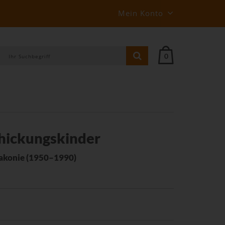
Mein Konto
0
chickungskinder
iakonie (1950–1990)