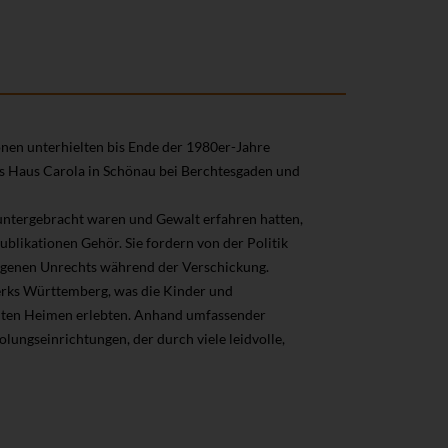
en unterhielten bis Ende der 1980er-Jahre
as Haus Carola in Schönau bei Berchtesgaden und
 untergebracht waren und Gewalt erfahren hatten,
ublikationen Gehör. Sie fordern von der Politik
ngenen Unrechts während der Verschickung.
erks Württemberg, was die Kinder und
hlten Heimen erlebten. Anhand umfassender
holungseinrichtungen, der durch viele leidvolle,