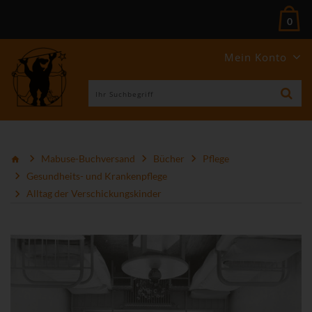
0
Mein Konto
Mabuse-Buchversand
Bücher
Pflege
Gesundheits- und Krankenpflege
Alltag der Verschickungskinder