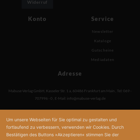
Widerruf
Konto
Service
Newsletter
Kataloge
Gutscheine
Mediadaten
Adresse
Mabuse-Verlag GmbH
,
Kasseler Str. 1 a
,
60486 Frankfurt am Main
,
Tel: 069 -
707996 - 0
,
E-Mail:
info@mabuse-verlag.de
Um unsere Webseiten für Sie optimal zu gestalten und
fortlaufend zu verbessern, verwenden wir Cookies. Durch
Bestätigen des Buttons »Akzeptieren« stimmen Sie der