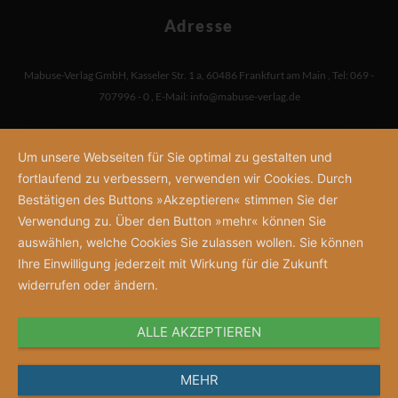
Adresse
Mabuse-Verlag GmbH
,
Kasseler Str. 1 a
,
60486 Frankfurt am Main
,
Tel: 069 -
707996 - 0
,
E-Mail:
info@mabuse-verlag.de
Um unsere Webseiten für Sie optimal zu gestalten und
fortlaufend zu verbessern, verwenden wir Cookies. Durch
Bestätigen des Buttons »Akzeptieren« stimmen Sie der
Verwendung zu. Über den Button »mehr« können Sie
auswählen, welche Cookies Sie zulassen wollen. Sie können
Ihre Einwilligung jederzeit mit Wirkung für die Zukunft
widerrufen oder ändern.
ALLE AKZEPTIEREN
MEHR