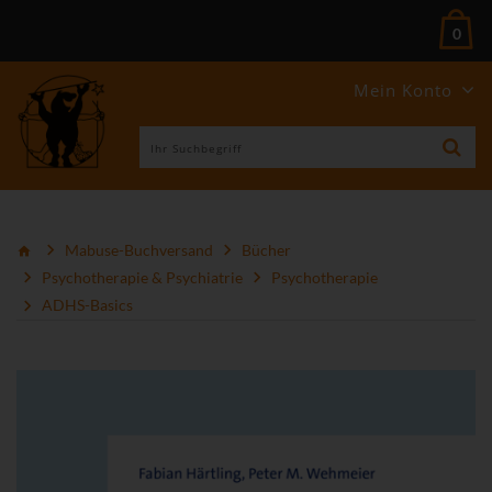
0
Mein Konto
Mabuse-Buchversand
Bücher
Psychotherapie & Psychiatrie
Psychotherapie
ADHS-Basics