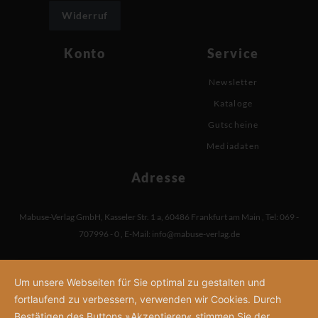
Widerruf
Konto
Service
Newsletter
Kataloge
Gutscheine
Mediadaten
Adresse
Mabuse-Verlag GmbH
,
Kasseler Str. 1 a
,
60486 Frankfurt am Main
,
Tel: 069 -
707996 - 0
,
E-Mail:
info@mabuse-verlag.de
Um unsere Webseiten für Sie optimal zu gestalten und
fortlaufend zu verbessern, verwenden wir Cookies. Durch
Bestätigen des Buttons »Akzeptieren« stimmen Sie der