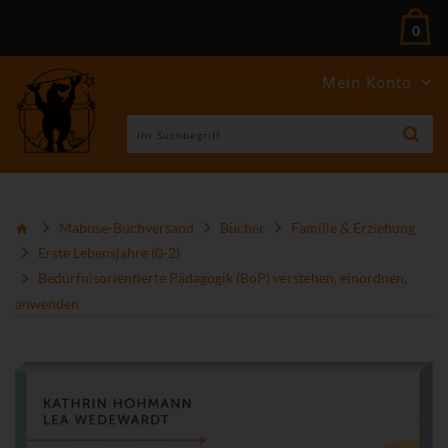
0
Mein Konto
Mabuse-Buchversand
Bücher
Familie & Erziehung
Erste Lebensjahre (0-2)
Bedürfnisorientierte Pädagogik (BoP) verstehen, einordnen,
anwenden