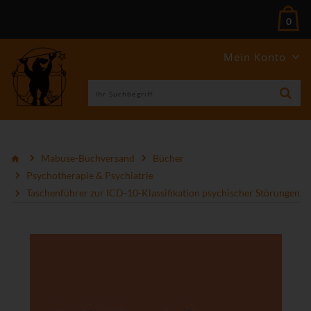
0
Mein Konto
Mabuse-Buchversand
Bücher
Psychotherapie & Psychiatrie
Taschenführer zur ICD-10-Klassifikation psychischer Störungen