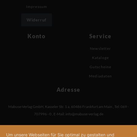
Impressum
Widerruf
Konto
Service
Newsletter
Kataloge
Gutscheine
Mediadaten
Adresse
Mabuse-Verlag GmbH
,
Kasseler Str. 1 a
,
60486 Frankfurt am Main
,
Tel: 069 -
707996 - 0
,
E-Mail:
info@mabuse-verlag.de
Um unsere Webseiten für Sie optimal zu gestalten und