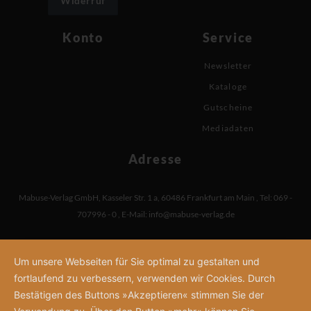
Widerruf
Konto
Service
Newsletter
Kataloge
Gutscheine
Mediadaten
Adresse
Mabuse-Verlag GmbH
,
Kasseler Str. 1 a
,
60486 Frankfurt am Main
,
Tel: 069 -
707996 - 0
,
E-Mail:
info@mabuse-verlag.de
Um unsere Webseiten für Sie optimal zu gestalten und
fortlaufend zu verbessern, verwenden wir Cookies. Durch
Bestätigen des Buttons »Akzeptieren« stimmen Sie der