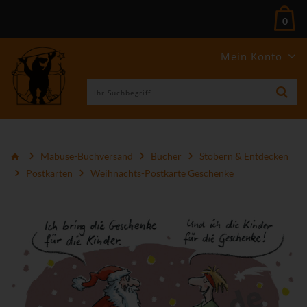
0
Mein Konto
Mabuse-Buchversand
Bücher
Stöbern & Entdecken
Postkarten
Weihnachts-Postkarte Geschenke