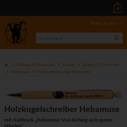
0
Mein Konto
Mabuse-Buchversand
Bücher
Stöbern & Entdecken
Hebamuse
Holzkugelschreiber Hebamuse
Holzkugelschreiber Hebamuse
mit Aufdruck „Hebamme: Von Anfang an in guten
Händen“