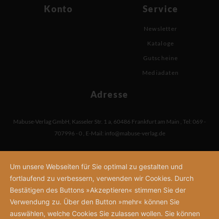
Konto
Service
Newsletter
Kataloge
Gutscheine
Mediadaten
Adresse
Mabuse-Verlag GmbH
,
Kasseler Str. 1 a
,
60486 Frankfurt am Main
,
Tel: 069 -
707996 - 0
,
E-Mail:
info@mabuse-verlag.de
Um unsere Webseiten für Sie optimal zu gestalten und
fortlaufend zu verbessern, verwenden wir Cookies. Durch
Bestätigen des Buttons »Akzeptieren« stimmen Sie der
Verwendung zu. Über den Button »mehr« können Sie
auswählen, welche Cookies Sie zulassen wollen. Sie können