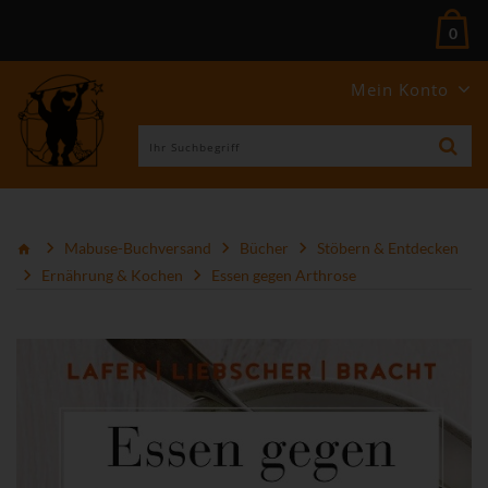
0
Mein Konto
Mabuse-Buchversand
Bücher
Stöbern & Entdecken
Ernährung & Kochen
Essen gegen Arthrose