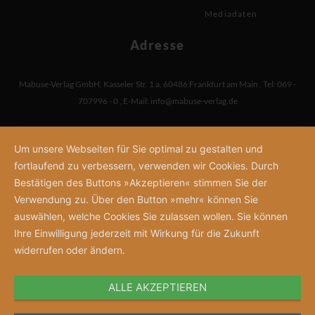
Mediadaten
Adresse
Mabuse-Verlag GmbH
,
Kasseler Str. 1 a
,
60486 Frankfurt am Main
,
Tel: 069 -
707996 - 0
,
E-Mail:
info@mabuse-verlag.de
Um unsere Webseiten für Sie optimal zu gestalten und
fortlaufend zu verbessern, verwenden wir Cookies. Durch
Bestätigen des Buttons »Akzeptieren« stimmen Sie der
Verwendung zu. Über den Button »mehr« können Sie
auswählen, welche Cookies Sie zulassen wollen. Sie können
Ihre Einwilligung jederzeit mit Wirkung für die Zukunft
widerrufen oder ändern.
ALLE AKZEPTIEREN