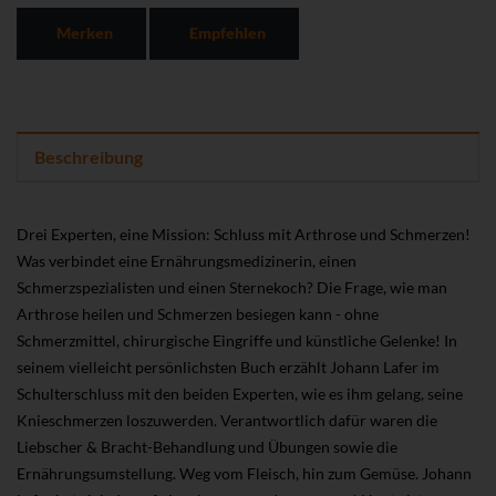
Merken
Empfehlen
Beschreibung
Drei Experten, eine Mission: Schluss mit Arthrose und Schmerzen!
Was verbindet eine Ernährungsmedizinerin, einen
Schmerzspezialisten und einen Sternekoch? Die Frage, wie man
Arthrose heilen und Schmerzen besiegen kann - ohne
Schmerzmittel, chirurgische Eingriffe und künstliche Gelenke! In
seinem vielleicht persönlichsten Buch erzählt Johann Lafer im
Schulterschluss mit den beiden Experten, wie es ihm gelang, seine
Knieschmerzen loszuwerden. Verantwortlich dafür waren die
Liebscher & Bracht-Behandlung und Übungen sowie die
Ernährungsumstellung. Weg vom Fleisch, hin zum Gemüse. Johann