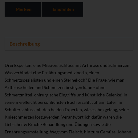
Merken
Empfehlen
Beschreibung
Drei Experten, eine Mission: Schluss mit Arthrose und Schmerzen!
Was verbindet eine Ernährungsmedizinerin, einen
Schmerzspezialisten und einen Sternekoch? Die Frage, wie man
Arthrose heilen und Schmerzen besiegen kann - ohne
Schmerzmittel, chirurgische Eingriffe und künstliche Gelenke! In
seinem vielleicht persönlichsten Buch erzählt Johann Lafer im
Schulterschluss mit den beiden Experten, wie es ihm gelang, seine
Knieschmerzen loszuwerden. Verantwortlich dafür waren die
Liebscher & Bracht-Behandlung und Übungen sowie die
Ernährungsumstellung. Weg vom Fleisch, hin zum Gemüse. Johann