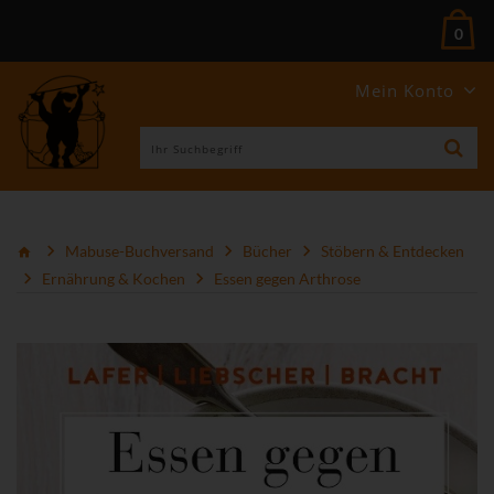
0
Mein Konto
Mabuse-Buchversand
Bücher
Stöbern & Entdecken
Ernährung & Kochen
Essen gegen Arthrose