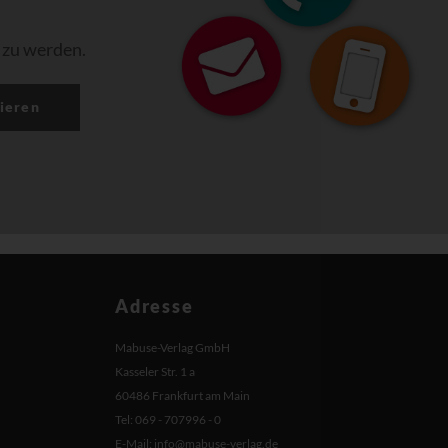
 zu werden.
ieren
Adresse
Mabuse-Verlag GmbH
Kasseler Str. 1 a
60486 Frankfurt am Main
Tel: 069 - 707996 - 0
E-Mail:
info@mabuse-verlag.de