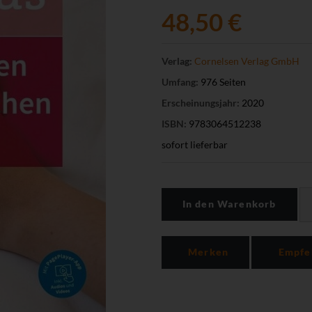
48,50 €
Verlag:
Cornelsen Verlag GmbH
Umfang:
976 Seiten
Erscheinungsjahr:
2020
ISBN:
9783064512238
sofort lieferbar
In den Warenkorb
Merken
Empfe