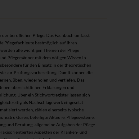
n der beruflichen Pflege. Das Fachbuch umfasst
de Pflegefachleute bestmöglich auf ihren
n werden alle wichtigen Themen der Pflege
und Pflegemänner mit dem nötigen Wissen in
nsbesondere für den Einsatz in der theoretischen
owie zur Prüfungsvorbereitung. Damit können die
lernen, üben, wiederholen und vertiefen. Das
Neben übersichtlichen Erklärungen und
lichung. Über ein Stichwortregister lassen sich
gleichzeitig als Nachschlagewerk eingesetzt
atisiert werden, zählen einerseits typische
onsstrukturen, beteiligte Akteure, Pflegesysteme,
ng und Beratung, allgemeine Aufgaben der Pflege
 praxisorientierten Aspekten der Kranken- und