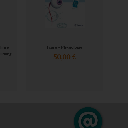
 ihre
I care – Physiologie
ildung
50,00 €