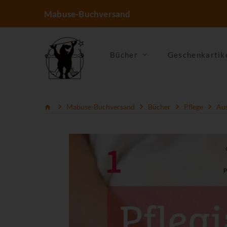
Mabuse-Buchversand
Bücher
Geschenkartik
Mabuse-Buchversand
Bücher
Pflege
Aus