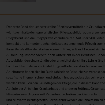
Der erste Band der Lehrwerkreihe Pflegias vermittelt die Grundlage
wichtige Inhalte der generalistischen Pflegeausbildung, um angehen
Pflegeberuf und die Pflegepraxis vorzubereiten. Auf über 900 Seite
kompakt und kompetent behandelt, sodass angehende Pflegefrauen 
ihren Berufsalltag der starten können. Pflegias Band 1 eignet sich i
Ausbildung, insbesondere für den Unterricht in der Berufsschule s
Auszubildenden eigenständig oder angeleitet durch ihre Lehrkräfte 
Fachbuch kann dabei als Ausbildungsleitfaden verstanden werden. 
Anleitungen finden sich im Buch zahlreiche Beispiele zur Veranschau
spezifische Themen schnell und einfach finden, sodass das Lehrwerk 
werden kann. Zu den Grundlagen der Pflege, die in diesem Band them
Abläufe der Arbeit im Krankenhaus und anderen Settings, Organisati
Hinweise zum Umgang mit Patienten, Techniken der Gesprächsführu
und relevante Berufsgesetze. Fortlaufend werden die Inhalte hin zu