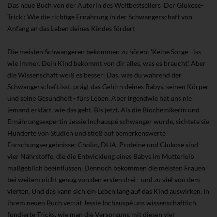
Das neue Buch von der Autorin des Weltbestsellers 'Der Glukose-
Trick': Wie die richtige Ernährung in der Schwangerschaft von
Anfang an das Leben deines Kindes fördert
Die meisten Schwangeren bekommen zu hören: 'Keine Sorge - iss
wie immer. Dein Kind bekommt von dir alles, was es braucht.' Aber
die Wissenschaft weiß es besser: Das, was du während der
Schwangerschaft isst, prägt das Gehirn deines Babys, seinen Körper
und seine Gesundheit - fürs Leben. Aber irgendwie hat uns nie
jemand erklärt, wie das geht. Bis jetzt. Als die Biochemikerin und
Ernährungsexpertin Jessie Inchauspé schwanger wurde, sichtete sie
Hunderte von Studien und stieß auf bemerkenswerte
Forschungsergebnisse: Cholin, DHA, Proteine und Glukose sind
vier Nährstoffe, die die Entwicklung eines Babys im Mutterleib
maßgeblich beeinflussen. Dennoch bekommen die meisten Frauen
bei weitem nicht genug von den ersten drei - und zu viel von dem
vierten. Und das kann sich ein Leben lang auf das Kind auswirken. In
ihrem neuen Buch verrät Jessie Inchauspé uns wissenschaftlich
fundierte Tricks, wie man die Versorgung mit diesen vier