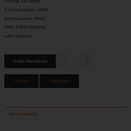
Umfang:
320 Seiten
Erscheinungsjahr:
2026
Bestellnummer:
39427
ISBN:
9783570106242
sofort lieferbar
In den Warenkorb
Merken
Empfehlen
Beschreibung