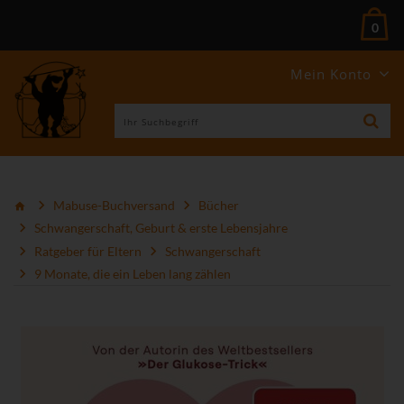
0
Mein Konto
Mabuse-Buchversand
Bücher
Schwangerschaft, Geburt & erste Lebensjahre
Ratgeber für Eltern
Schwangerschaft
9 Monate, die ein Leben lang zählen