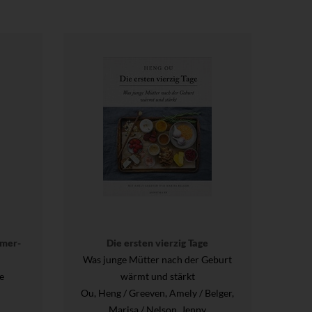
imer-
Die ersten vierzig Tage
Was junge Mütter nach der Geburt
e
wärmt und stärkt
Ou, Heng / Greeven, Amely / Belger,
Marisa / Nelson, Jenny