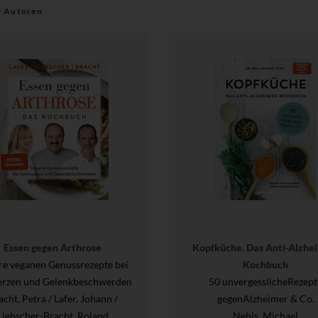
r Autoren
Essen gegen Arthrose
Kopfküche. Das Anti-Alzhe
re veganen Genussrezepte bei
Kochbuch
rzen und Gelenkbeschwerden
50 unvergesslicheRezept
acht, Petra / Lafer, Johann /
gegenAlzheimer & Co.
Liebscher-Bracht, Roland
Nehls, Michael