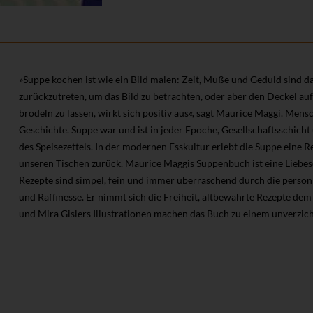
»Suppe kochen ist wie ein Bild malen: Zeit, Muße und Geduld sind da
zurückzutreten, um das Bild zu betrachten, oder aber den Deckel auf
brodeln zu lassen, wirkt sich positiv aus«, sagt Maurice Maggi. M
Geschichte. Suppe war und ist in jeder Epoche, Gesellschaftsschich
des Speisezettels. In der modernen Esskultur erlebt die Suppe eine R
unseren Tischen zurück. Maurice Maggis Suppenbuch ist eine Liebese
Rezepte sind simpel, fein und immer überraschend durch die persönl
und Raffinesse. Er nimmt sich die Freiheit, altbewährte Rezepte de
und Mira Gislers Illustrationen machen das Buch zu einem unverzich