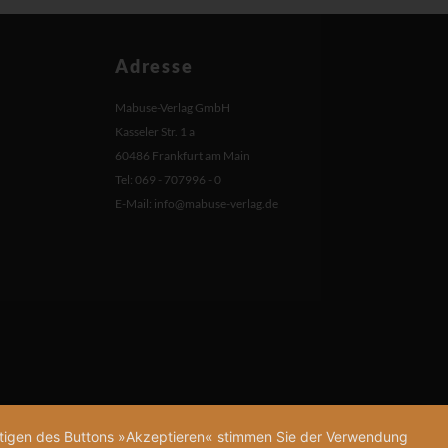
Adresse
Mabuse-Verlag GmbH
Kasseler Str. 1 a
60486 Frankfurt am Main
Tel: 069 - 707996 - 0
E-Mail:
info@mabuse-verlag.de
tätigen des Buttons »Akzeptieren« stimmen Sie der Verwendung