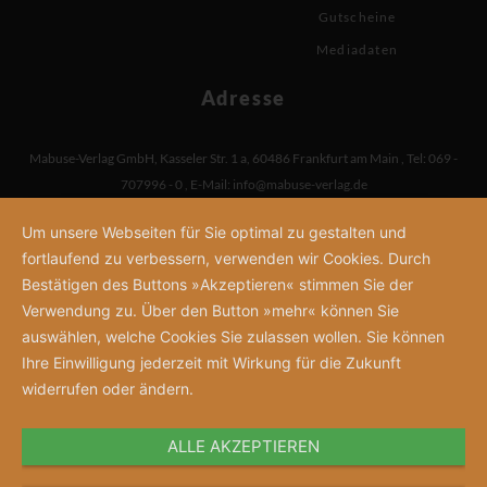
Gutscheine
Mediadaten
Adresse
Mabuse-Verlag GmbH
,
Kasseler Str. 1 a
,
60486 Frankfurt am Main
,
Tel: 069 -
707996 - 0
,
E-Mail:
info@mabuse-verlag.de
Um unsere Webseiten für Sie optimal zu gestalten und
fortlaufend zu verbessern, verwenden wir Cookies. Durch
Bestätigen des Buttons »Akzeptieren« stimmen Sie der
Verwendung zu. Über den Button »mehr« können Sie
auswählen, welche Cookies Sie zulassen wollen. Sie können
Ihre Einwilligung jederzeit mit Wirkung für die Zukunft
widerrufen oder ändern.
ALLE AKZEPTIEREN