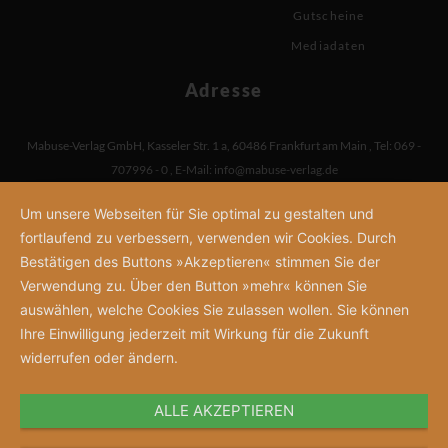
Gutscheine
Mediadaten
Adresse
Mabuse-Verlag GmbH
,
Kasseler Str. 1 a
,
60486 Frankfurt am Main
,
Tel: 069 -
707996 - 0
,
E-Mail:
info@mabuse-verlag.de
Um unsere Webseiten für Sie optimal zu gestalten und
fortlaufend zu verbessern, verwenden wir Cookies. Durch
Bestätigen des Buttons »Akzeptieren« stimmen Sie der
Verwendung zu. Über den Button »mehr« können Sie
auswählen, welche Cookies Sie zulassen wollen. Sie können
Ihre Einwilligung jederzeit mit Wirkung für die Zukunft
widerrufen oder ändern.
ALLE AKZEPTIEREN